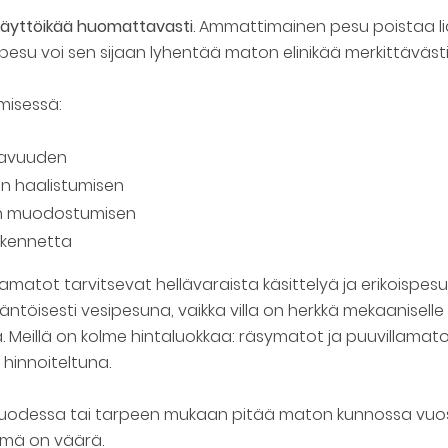
äyttöikää huomattavasti
. Ammattimainen pesu poistaa lian
ipesu voi sen sijaan lyhentää maton elinikää merkittävästi
misessä:
stavuuden
en haalistumisen
en muodostumisen
akennetta
illamatot tarvitsevat hellävaraista käsittelyä ja erikoispes
töisesti vesipesuna, vaikka villa on herkkä mekaaniselle 
Meillä on kolme hintaluokkaa: räsymatot ja puuvillamato
hinnoiteltuna.
odessa tai tarpeen mukaan pitää maton kunnossa vuosik
lmä on väärä.