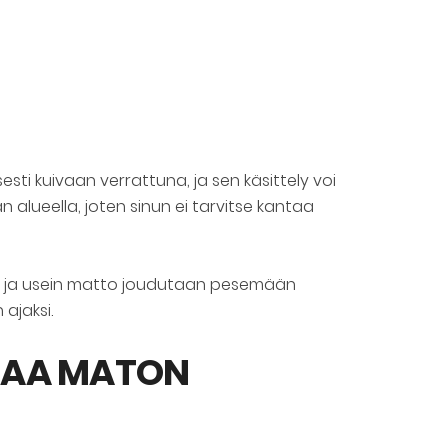
sti kuivaan verrattuna, ja sen käsittely voi
 alueella, joten sinun ei tarvitse kantaa
a, ja usein matto joudutaan pesemään
ajaksi.
TAA MATON