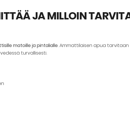
IITTÄÄ JA MILLOIN TARVI
sille matoille ja pintalialle
. Ammattilaisen apua tarvitaan
 vedessä turvallisesti.
en