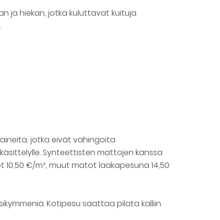
 ja hiekan, jotka kuluttavat kuituja
.
uaineita, jotka eivät vahingoita
käsittelylle. Synteettisten mattojen kanssa
t 10,50 €/m², muut matot laakapesuna 14,50
ymmeniä. Kotipesu saattaa pilata kalliin