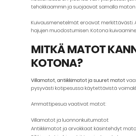
tehokkaammin ja suojaavat samalla maton k
Kuivausmenetelmät eroavat merkittävästi. 
hajujen muodostumisen. Kotona kuivaaminen 
MITKÄ MATOT KANN
KOTONA?
Villamatot, antiikkimatot ja suuret matot
vaat
pysyvästi kotipesussa käytettävistä voimakk
Ammattipesua vaativat matot:
Villamatot ja luonnonkuitumatot
Antiikkimatot ja arvokkaat käsintehdyt mat