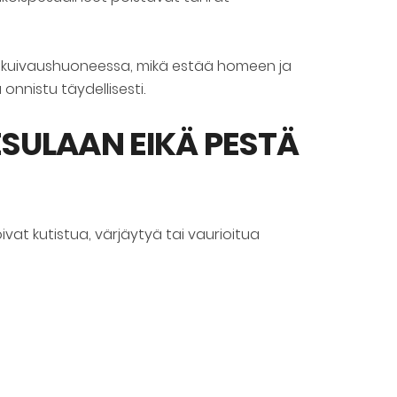
a kuivaushuoneessa, mikä estää homeen ja
nnistu täydellisesti.
SULAAN EIKÄ PESTÄ
at kutistua, värjäytyä tai vaurioitua