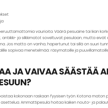
ökset
ja
 peruuttamattomia vaurioita. Väärä pesuaine tai liian kor
t, antiikki- ja silkkimatot soveltuvat pesulaan, mutta eiv
a. Jos matto on vanha, hapertunut tai sillä on suuri tunn
ille sopivaa menetelmää: räsymatoille ja puuvillamatoille
KAA JA VAIVAA SÄÄSTÄÄ 
ESUUN?
poistaa kokonaan raskaan fyysisen työn. Kotona maton pesu
sin asettelua. Ammattipesula hoitaa kaiken nouto- ja palaut