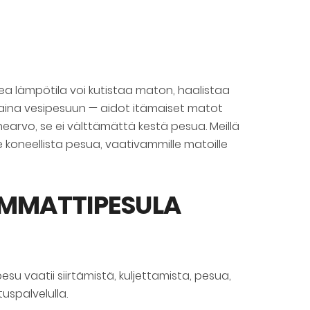
kea lämpötila voi kutistaa maton, haalistaa
ät aina vesipesuun — aidot itämaiset matot
earvo, se ei välttämättä kestä pesua. Meillä
 koneellista pesua, vaativammille matoille
AMMATTIPESULA
 vaatii siirtämistä, kuljettamista, pesua,
uspalvelulla.