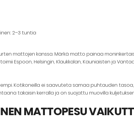
nen: 2–3 tuntia
suurten mattojen kanssa. Märkä matto painaa moninkertaise
oimii Espoon, Helsingin, Klaukkalan, Kauniaisten ja Vantaan
rempi. Kotikoneilla ei saavuteta samaa puhtauden taso
na takaisin kerralla ja on suojattu muovilla kuljetuksen 
INEN MATTOPESU VAIKUT