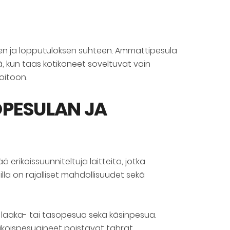
ien ja lopputuloksen suhteen. Ammattipesula
, kun taas kotikoneet soveltuvat vain
oitoon.
PESULAN JA
rikoissuunniteltuja laitteita, jotka
lla on rajalliset mahdollisuudet sekä
 laaka- tai tasopesua sekä käsinpesua.
erikoispesuaineet poistavat tahrat