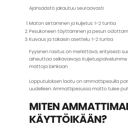
Ajansäästö jakautuu seuraavasti:
Maton siirtäminen ja kuljetus: 1–2 tuntia
Pesukoneen täyttäminen ja pesun odottami
Kuivaus ja takaisin asettelu: 1–2 tuntia
Fyysinen rasitus on merkittävä, erityisesti 
aiheuttaa selkävaivoja. Kuljetuspalvelumme t
mattoja lainkaan.
Lopputuloksen laatu on ammattipesulla pa
uudelleen. Ammattipesussa matto tulee puhtaa
MITEN AMMATTIMA
KÄYTTÖIKÄÄN?