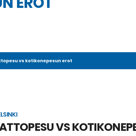
N EROT
opesu vs kotikonepesun erot
LSINKI
TTOPESU VS KOTIKONEP