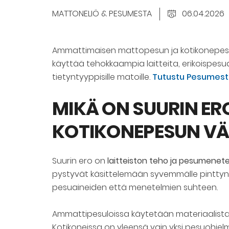
MATTONELIÖ & PESUMESTA
06.04.2026
Ammattimaisen mattopesun ja kotikonepesun 
käyttää tehokkaampia laitteita, erikoispesu
tietyntyyppisille matoille.
Tutustu Pesumest
MIKÄ ON SUURIN E
KOTIKONEPESUN VÄ
Suurin ero on
laitteiston teho ja pesumenet
pystyvät käsittelemään syvemmälle pinttyneen
pesuaineiden että menetelmien suhteen.
Ammattipesuloissa käytetään materiaalista 
Kotikoneissa on yleensä vain yksi pesuohjelma