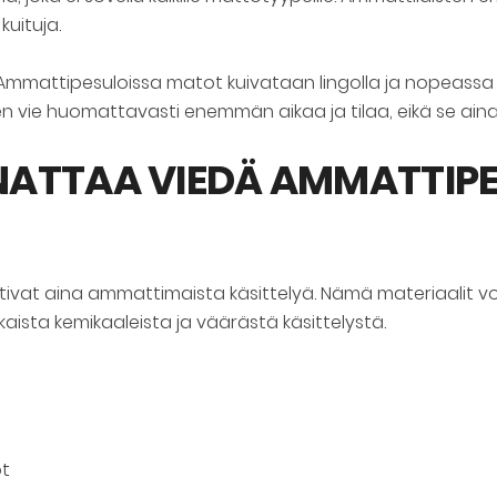
uituja.
Ammattipesuloissa matot kuivataan lingolla ja nopeass
vie huomattavasti enemmän aikaa ja tilaa, eikä se aina o
ATTAA VIEDÄ AMMATTIPE
ivat aina ammattimaista käsittelyä. Nämä materiaalit voiv
aista kemikaaleista ja väärästä käsittelystä.
ot