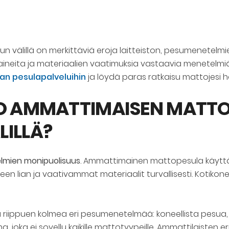
välillä on merkittäviä eroja laitteiston, pesumenetelm
aineita ja materiaalien vaatimuksia vastaavia menetelmiä
an pesulapalveluihin
ja löydä paras ratkaisu mattojesi h
RO AMMATTIMAISEN MATTO
LILLÄ?
elmien monipuolisuus
. Ammattimainen mattopesula käyttää e
 lian ja vaativammat materiaalit turvallisesti. Kotikonei
riippuen kolmea eri pesumenetelmää: koneellista pesua,
, joka ei sovellu kaikille mattotyypeille. Ammattilaisten 