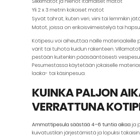
Silkkimatot ja hienot itämaiset matot
Yli 2 x 3 metrin kokoiset matot
Syvät tahrat, kuten veri, viini tai lemmikin jät
Matot, joissa on erikoisviimeistelyä tai hapsu
Kotipesu voi aiheuttaa näille materiaaleille
värit tai tuhota kuidun rakenteen. Villamato
pestään kuitenkin pääsääntöisesti vesipesun
Pesumestassa käytetään jokaiselle materiaal
laaka- tai käsinpesua.
KUINKA PALJON AI
VERRATTUNA KOTIP
Ammattipesula säästää 4–6 tuntia aikaa
ja 
kuivatustilan järjestämistä ja lopuksi takai