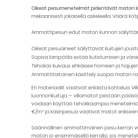
Oikeat pesumenetelmät pidentävät maton k
mekaanisesti jokaisella askeleella. Väärä kot
Ammattipesun edut maton kunnon säilyttä
Oikeat pesuaineet säilyttävät kuitujen jou
Sopiva lämpötila estää kutistumisen ja väri
Tehokas kuivaus ehkäisee homeen ja hajuj
Ammattitaitoinen käsittely suojaa maton r
Eri materiaalit vaativat erilaista kohtelua. V
luonnonkuituja — villamatot pestään pääsään
voidaan käyttää tehokkaampia menetelmiä. 
€/m² ja käsinpesua vaativat matot erikseen 
Säännöllinen ammattimainen pesu kerran vu
maton jo ensimmäisellä kerralla, jos menete