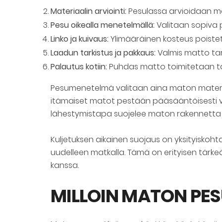
Materiaalin arviointi:
Pesulassa arvioidaan ma
Pesu oikealla menetelmällä:
Valitaan sopiva 
Linko ja kuivaus:
Ylimääräinen kosteus poistet
Laadun tarkistus ja pakkaus:
Valmis matto tar
Palautus kotiin:
Puhdas matto toimitetaan tak
Pesumenetelmä valitaan aina maton materiaa
itämaiset matot pestään pääsääntöisesti ve
lähestymistapa suojelee maton rakennetta ja 
Kuljetuksen aikainen suojaus on yksityiskoht
uudelleen matkalla. Tämä on erityisen tärke
kanssa.
MILLOIN MATON PE