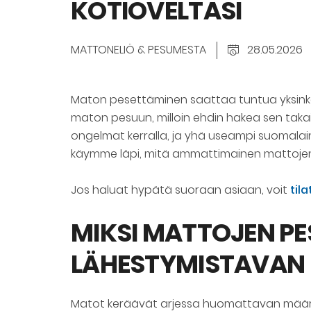
KOTIOVELTASI
MATTONELIÖ & PESUMESTA
28.05.2026
Maton pesettäminen saattaa tuntua yksinker
maton pesuun, milloin ehdin hakea sen taka
ongelmat kerralla, ja yhä useampi suomalai
käymme läpi, mitä ammattimainen mattojen p
Jos haluat hypätä suoraan asiaan, voit
til
MIKSI MATTOJEN PE
LÄHESTYMISTAVAN
Matot keräävät arjessa huomattavan määrän li