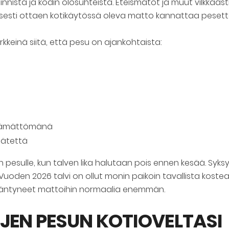
nnista ja kodin olosuhteista. Eteismatot ja muut vilkkaast
sti ottaen kotikäytössä oleva matto kannattaa pesettä
rkkeinä siitä, että pesu on ajankohtaista:
yttämättömänä
jätettä
 pesulle, kun talven lika halutaan pois ennen kesää. Syksyl
uoden 2026 talvi on ollut monin paikoin tavallista kostea
rääntyneet mattoihin normaalia enemmän.
JEN PESUN KOTIOVELTASI