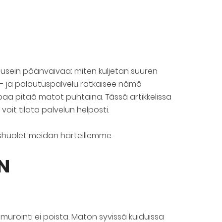
 usein päänvaivaa: miten kuljetan suuren
- ja palautuspalvelu ratkaisee nämä
aa pitää matot puhtaina. Tässä artikkelissa
it tilata palvelun helposti.
ushuolet meidän harteillemme.
N
murointi ei poista. Maton syvissä kuiduissa