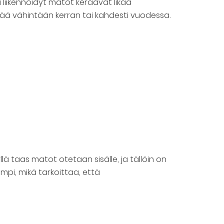
i liikennöidyt matot keräävät likaa
ä vähintään kerran tai kahdesti vuodessa.
lä taas matot otetaan sisälle, ja tällöin on
mpi, mikä tarkoittaa, että