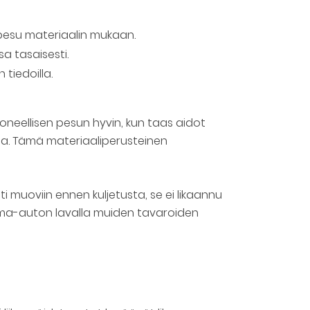
npesu materiaalin mukaan.
a tasaisesti.
tiedoilla.
neellisen pesun hyvin, kun taas aidot
ua. Tämä materiaaliperusteinen
i muoviin ennen kuljetusta, se ei likaannu
orma-auton lavalla muiden tavaroiden