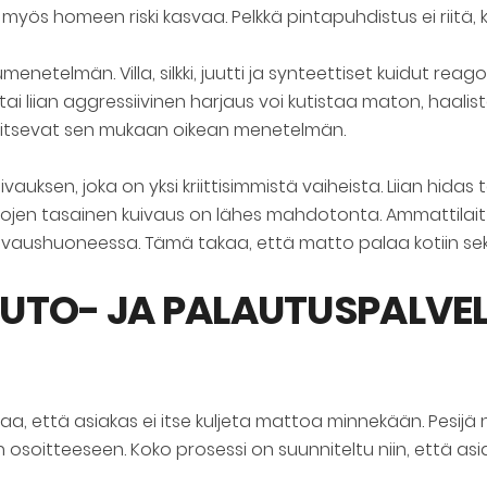
 myös homeen riski kasvaa. Pelkkä pintapuhdistus ei riitä,
menetelmän. Villa, silkki, juutti ja synteettiset kuidut rea
ai liian aggressiivinen harjaus voi kutistaa maton, haalista
alitsevat sen mukaan oikean menetelmän.
en, joka on yksi kriittisimmistä vaiheista. Liian hidas t
ojen tasainen kuivaus on lähes mahdotonta. Ammattilaitt
 kuivaushuoneessa. Tämä takaa, että matto palaa kotiin s
UTO- JA PALAUTUSPALVE
aa, että asiakas ei itse kuljeta mattoa minnekään. Pesij
osoitteeseen. Koko prosessi on suunniteltu niin, että a