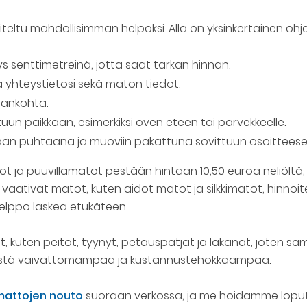
ltu mahdollisimman helpoksi. Alla on yksinkertainen ohje,
s senttimetreinä, jotta saat tarkan hinnan.
ötä yhteystietosi sekä maton tiedot.
jankohta.
un paikkaan, esimerkiksi oven eteen tai parvekkeelle.
an puhtaana ja muoviin pakattuna sovittuun osoitteese
tot ja puuvillamatot pestään hintaan 10,50 euroa neliöltä
ua vaativat matot, kuten aidot matot ja silkkimatot, hinno
elppo laskea etukäteen.
t, kuten peitot, tyynyt, petauspatjat ja lakanat, joten
 entistä vaivattomampaa ja kustannustehokkaampaa.
 mattojen nouto
suoraan verkossa, ja me hoidamme loput.