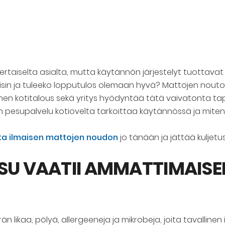
taiselta asialta, mutta käytännön järjestelyt tuottavat
isin ja tuleeko lopputulos olemaan hyvä? Mattojen nouto
nen kotitalous sekä yritys hyödyntää tätä vaivatonta tap
esupalvelu kotiovelta tarkoittaa käytännössä ja miten vo
ata ilmaisen mattojen noudon
jo tänään ja jättää kuljet
SU VAATII AMMATTIMAISE
kaa, pölyä, allergeeneja ja mikrobeja, joita tavallinen i