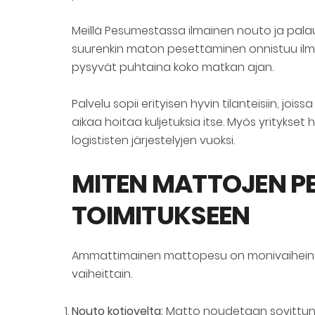
Meillä Pesumestassa ilmainen nouto ja palau
suurenkin maton pesettäminen onnistuu ilman
pysyvät puhtaina koko matkan ajan.
Palvelu sopii erityisen hyvin tilanteisiin, joi
aikaa hoitaa kuljetuksia itse. Myös yritykse
logististen järjestelyjen vuoksi.
MITEN MATTOJEN P
TOIMITUKSEEN
Ammattimainen mattopesu on monivaiheinen p
vaiheittain.
Nouto kotiovelta:
Matto noudetaan sovittuna