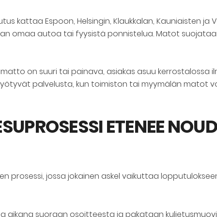
tus kattaa Espoon, Helsingin, Klaukkalan, Kauniaisten ja 
 omaa autoa tai fyysistä ponnistelua. Matot suojataan a
ssa matto on suuri tai painava, asiakas asuu kerrostalossa il
t hyötyvät palvelusta, kun toimiston tai myymälän matot v
ESUPROSESSI ETENEE NOU
rosessi, jossa jokainen askel vaikuttaa lopputulokseen. 
 aikana suoraan osoitteesta ja pakataan kuljetusmuovii