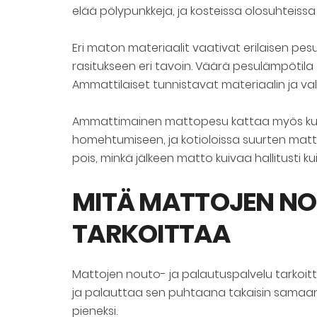
elää pölypunkkeja, ja kosteissa olosuhteissa
Eri maton materiaalit vaativat erilaisen pesu
rasitukseen eri tavoin. Väärä pesulämpötila t
Ammattilaiset tunnistavat materiaalin ja v
Ammattimainen mattopesu kattaa myös kuivauks
homehtumiseen, ja kotioloissa suurten matt
pois, minkä jälkeen matto kuivaa hallitusti
MITÄ MATTOJEN NO
TARKOITTAA
Mattojen nouto- ja palautuspalvelu tarkoitt
ja palauttaa sen puhtaana takaisin samaan 
pieneksi.