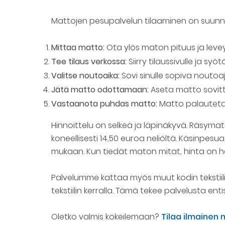
Mattojen pesupalvelun tilaaminen on suunnite
Mittaa matto:
Ota ylös maton pituus ja levey
Tee tilaus verkossa:
Siirry tilaussivulle ja sy
Valitse noutoaika:
Sovi sinulle sopiva noutoa
Jätä matto odottamaan:
Aseta matto sovittu
Vastaanota puhdas matto:
Matto palauteta
Hinnoittelu on selkeä ja läpinäkyvä. Räsyma
koneellisesti 14,50 euroa neliöltä. Käsinpes
mukaan. Kun tiedät maton mitat, hinta on h
Palvelumme kattaa myös muut kodin tekstiili
tekstiilin kerralla. Tämä tekee palvelusta
Oletko valmis kokeilemaan?
Tilaa ilmainen