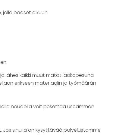
 jolla pääset alkuun.
en.
, ja lähes kaikki muut matot laakapesuna
itellaan erikseen materiaalin ja työmäärän
 samalla noudolla voit pesettää useamman
 Jos sinulla on kysyttävää palvelustamme,