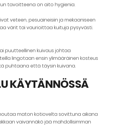
 kun tavoitteena on aito hygienia.
goivat veteen, pesuaineisiin ja mekaaniseen
a värit tai vaurioittaa kuituja pysyvästi.
ai puutteellinen kuivaus johtaa
eilla lingotaan ensin ylimääräinen kosteus
ekä puhtaana että täysin kuivana.
LU KÄYTÄNNÖSSÄ
ä noutaa maton kotiovelta sovittuna aikana
siakkaan vaivannäkö jää mahdollisimman