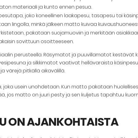
ton materiaali ja kunto ennen pesua.
pesutapa, joko koneellinen laakapesu, tasapesu tai käsi
aan lingolla, minkä jälkeen matto kuivaa kuivaushuoneess
kistetaan, pakataan suojamuoviin ja merkitään asiakkaan 
aisin sovittuun osoitteeseen.
lin perusteella. Räsymatot ja puuvillamatot kestävät ko
sipesuna ja silkkimatot vaativat hellävaraista käsinpes
värejä pitkällä aikavälillä.
a, joka usein unohdetaan. Kun matto pakataan huolellisest
ää, jos matto on juuri pesty ja sen kuljetus tapahtuu ku
SU ON AJANKOHTAISTA