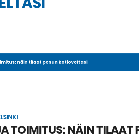
ELTASI
mitus: näin tilaat pesun kotioveltasi
LSINKI
 TOIMITUS: NÄIN TILAAT 