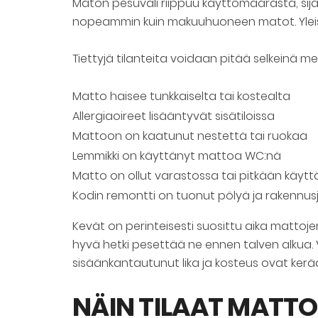
Maton pesuväli riippuu käyttömäärästä, sijai
nopeammin kuin makuuhuoneen matot. Yleise
Tiettyjä tilanteita voidaan pitää selkeinä me
Matto haisee tunkkaiselta tai kostealta
Allergiaoireet lisääntyvät sisätiloissa
Mattoon on kaatunut nestettä tai ruokaa
Lemmikki on käyttänyt mattoa WC:nä
Matto on ollut varastossa tai pitkään kä
Kodin remontti on tuonut pölyä ja rakennus
Kevät on perinteisesti suosittu aika mattojen
hyvä hetki pesettää ne ennen talven alkua. V
sisäänkantautunut lika ja kosteus ovat ke
NÄIN TILAAT MATTO