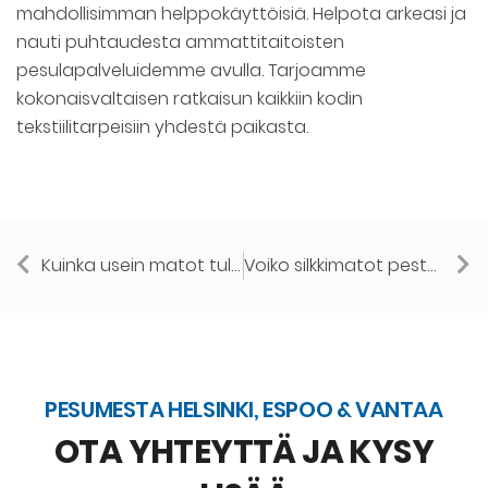
mahdollisimman helppokäyttöisiä. Helpota arkeasi ja
nauti puhtaudesta ammattitaitoisten
pesulapalveluidemme avulla. Tarjoamme
kokonaisvaltaisen ratkaisun kaikkiin kodin
tekstiilitarpeisiin yhdestä paikasta.
Kuinka usein matot tulisi pestä ammattilaisilla?
Voiko silkkimatot pestä koneellisesti?
PESUMESTA HELSINKI, ESPOO & VANTAA
OTA YHTEYTTÄ JA KYSY