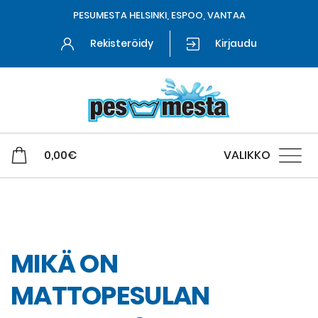
PESUMESTA HELSINKI, ESPOO, VANTAA
Rekisteröidy
Kirjaudu
0,00
€
VALIKKO
Matto- ja tekstiilipesu
MIKÄ ON
MATTOPESULAN