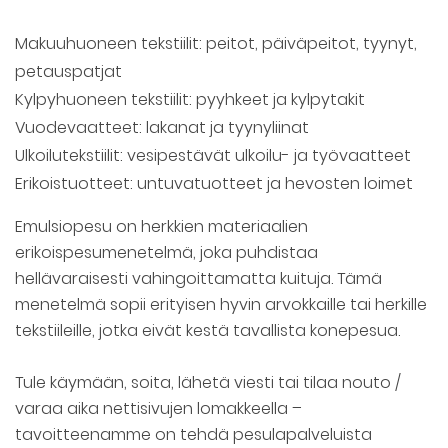
Makuuhuoneen tekstiilit: peitot, päiväpeitot, tyynyt,
petauspatjat
Kylpyhuoneen tekstiilit: pyyhkeet ja kylpytakit
Vuodevaatteet: lakanat ja tyynyliinat
Ulkoilutekstiilit: vesipestävät ulkoilu- ja työvaatteet
Erikoistuotteet: untuvatuotteet ja hevosten loimet
Emulsiopesu on herkkien materiaalien
erikoispesumenetelmä, joka puhdistaa
hellävaraisesti vahingoittamatta kuituja. Tämä
menetelmä sopii erityisen hyvin arvokkaille tai herkille
tekstiileille, jotka eivät kestä tavallista konepesua.
Tule käymään, soita, lähetä viesti tai tilaa nouto /
varaa aika nettisivujen lomakkeella –
tavoitteenamme on tehdä pesulapalveluista