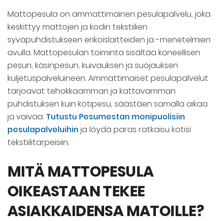
Mattopesula on ammattimainen pesulapalvelu, joka
keskittyy mattojen ja kodin tekstiilien
syväpuhdistukseen erikoislaitteiden ja -menetelmien
avulla. Mattopesulan toiminta sisältää koneellisen
pesun, käsinpesun, kuivauksen ja suojauksen
kuljetuspalveluineen. Ammattimaiset pesulapalvelut
tarjoavat tehokkaamman ja kattavamman
puhdistuksen kuin kotipesu, säästäen samalla aikaa
ja vaivaa.
Tutustu Pesumestan monipuolisiin
pesulapalveluihin
ja löydä paras ratkaisu kotisi
tekstiilitarpeisiin.
MITÄ MATTOPESULA
OIKEASTAAN TEKEE
ASIAKKAIDENSA MATOILLE?