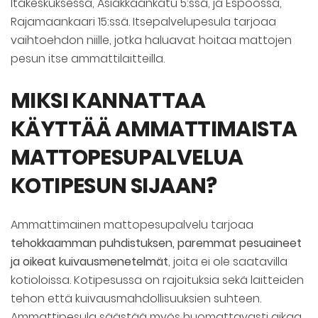
Itäkeskuksessa, Asiakkaankatu 5:ssä, ja Espoossa,
Rajamaankaari 15:ssä. Itsepalvelupesula tarjoaa
vaihtoehdon niille, jotka haluavat hoitaa mattojen
pesun itse ammattilaitteilla.
MIKSI KANNATTAA
KÄYTTÄÄ AMMATTIMAISTA
MATTOPESUPALVELUA
KOTIPESUN SIJAAN?
Ammattimainen mattopesupalvelu tarjoaa
tehokkaamman puhdistuksen, paremmat pesuaineet
ja oikeat kuivausmenetelmät
, joita ei ole saatavilla
kotioloissa. Kotipesussa on rajoituksia sekä laitteiden
tehon että kuivausmahdollisuuksien suhteen.
Ammattipesula säästää myös huomattavasti aikaa