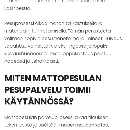
ammattitaitoisen henkilökunnan suorittamaa
käsinpesua.
Pesuprosessi alkaa maton tarkastuksella ja
materiaalin tunnistamisella. Tämän perusteella
valitaan sopivin pesumenetelmä ja -aineet. Kuivaus
tapahtuu vaiheittain: aluksi lingossa ja lopuksi
kuivaushuoneessa, jossa loppukosteus poistuu
nopeasti ja tehokkaasti.
MITEN MATTOPESULAN
PESUPALVELU TOIMII
KÄYTÄNNÖSSÄ?
Mattopesulan palveluprosessi alkaa tilauksen
tekemisestä ja sisältää
ilmaisen noudon kotoa,