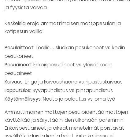
ja fyysistä vaivaa.
Keskeisiä eroja ammattimaisen mattopesulan ja
kotipesun välillä:
Pesulaitteet:
Teollisuusluokan pesukoneet vs. kodin
pesukoneet
Pesuaineet:
Erikoispesuaineet vs. yleiset kodin
pesuaineet
Kuivaus:
Lingo ja kuivaushuone vs. ripustuskuivaus
Lopputulos:
Syväpuhdistus vs. pintapuhdistus
Käytännöllisyys:
Nouto ja palautus vs. oma työ
Ammattimainen mattojen pesu pidentää mattojen
käyttöikää ja säilyttää niiden ulkonäön paremmin.
Erikoispesuaineet ja oikeat menetelmät poistavat
syvältä kuiduista lian ja hajut, joita kotipesu ei