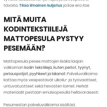
tavoita.
Tilaa ilmainen kuljetus
ja koe ero itse.
MITÄ MUITA
KODINTEKSTIILEJÄ
MATTOPESULA PYSTYY
PESEMÄÄN?
Mattopesula pesee mattojen lisäksi laajan
valikoiman
kodin tekstiilejä, kuten peitot, tyynyt,
petauspatjat, pyyhkeet ja lakanat
. Palveluvalikoima
kattaa myös vesipestävät ulkoilu- ja työvaatteet,
untuvatuotteet sekä hevosten loimet. Herkät
materiaalit pestään emulsiopesulla hellävaraisesti.
Pesumestan palveluvalikoima sisältää: