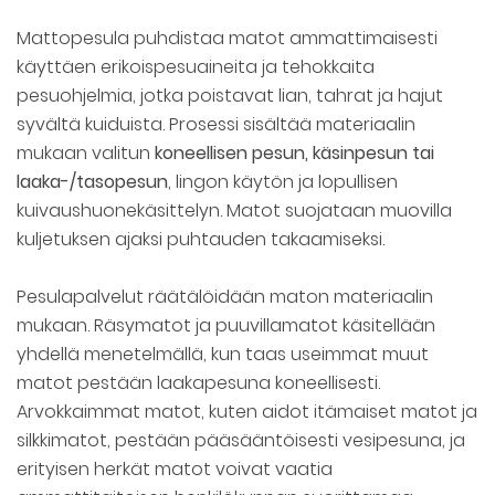
Mattopesula puhdistaa matot ammattimaisesti
käyttäen erikoispesuaineita ja tehokkaita
pesuohjelmia, jotka poistavat lian, tahrat ja hajut
syvältä kuiduista. Prosessi sisältää materiaalin
mukaan valitun
koneellisen pesun, käsinpesun tai
laaka-/tasopesun
, lingon käytön ja lopullisen
kuivaushuonekäsittelyn. Matot suojataan muovilla
kuljetuksen ajaksi puhtauden takaamiseksi.
Pesulapalvelut räätälöidään maton materiaalin
mukaan. Räsymatot ja puuvillamatot käsitellään
yhdellä menetelmällä, kun taas useimmat muut
matot pestään laakapesuna koneellisesti.
Arvokkaimmat matot, kuten aidot itämaiset matot ja
silkkimatot, pestään pääsääntöisesti vesipesuna, ja
erityisen herkät matot voivat vaatia