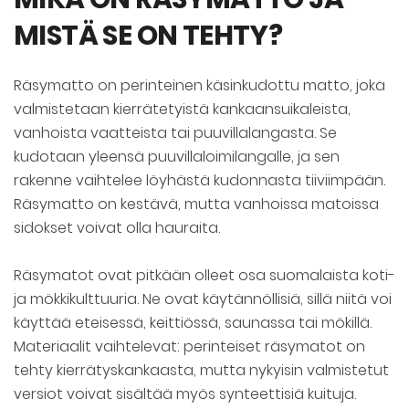
MISTÄ SE ON TEHTY?
Räsymatto on perinteinen käsinkudottu matto, joka
valmistetaan kierrätetyistä kankaansuikaleista,
vanhoista vaatteista tai puuvillalangasta. Se
kudotaan yleensä puuvillaloimilangalle, ja sen
rakenne vaihtelee löyhästä kudonnasta tiiviimpään.
Räsymatto on kestävä, mutta vanhoissa matoissa
sidokset voivat olla hauraita.
Räsymatot ovat pitkään olleet osa suomalaista koti-
ja mökkikulttuuria. Ne ovat käytännöllisiä, sillä niitä voi
käyttää eteisessä, keittiössä, saunassa tai mökillä.
Materiaalit vaihtelevat: perinteiset räsymatot on
tehty kierrätyskankaasta, mutta nykyisin valmistetut
versiot voivat sisältää myös synteettisiä kuituja.