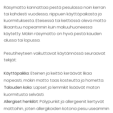
Räsymatto kannattaa pestä pesulassa noin kerran
tai kahdesti vuodessa, riippuen käyttöpaikasta ja
kuormituksesta. Eteisessä tai keittiössä oleva matto
likaantuu nopeammin kuin makuuhuoneessa
käytetty. Mökin räsymatto on hyvä pestä kauden
alussa tai lopussa.
Pesutiheyteen vaikuttavat käytännössä seuraavat
tekijät:
Käyttöpaikka:
Eteinen ja keittiö keräävät likaa
nopeasti, mökin matto taas kosteutta ja hometta.
Talouden koko:
Lapset ja lemmikit lisäävät maton
kuormitusta selvästi.
Allergiset henkilöt:
Pölypunkit ja allergeenit kertyvät
mattoihin, joten allergikoiden kotona pesu useammin