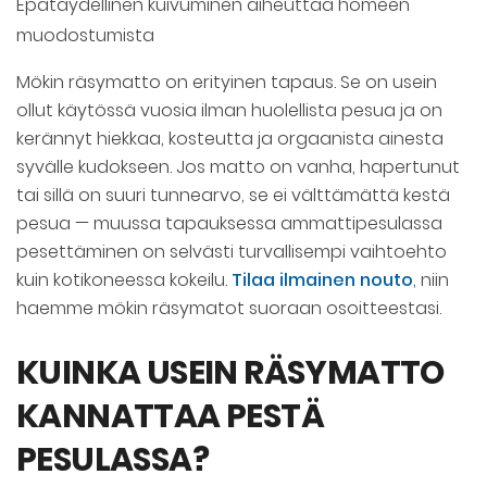
Epätäydellinen kuivuminen aiheuttaa homeen
muodostumista
Mökin räsymatto on erityinen tapaus. Se on usein
ollut käytössä vuosia ilman huolellista pesua ja on
kerännyt hiekkaa, kosteutta ja orgaanista ainesta
syvälle kudokseen. Jos matto on vanha, hapertunut
tai sillä on suuri tunnearvo, se ei välttämättä kestä
pesua — muussa tapauksessa ammattipesulassa
pesettäminen on selvästi turvallisempi vaihtoehto
kuin kotikoneessa kokeilu.
Tilaa ilmainen nouto
, niin
haemme mökin räsymatot suoraan osoitteestasi.
KUINKA USEIN RÄSYMATTO
KANNATTAA PESTÄ
PESULASSA?