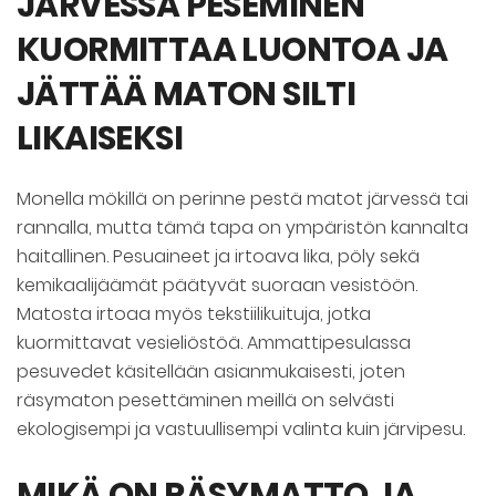
JÄRVESSÄ PESEMINEN
KUORMITTAA LUONTOA JA
JÄTTÄÄ MATON SILTI
LIKAISEKSI
Monella mökillä on perinne pestä matot järvessä tai
rannalla, mutta tämä tapa on ympäristön kannalta
haitallinen. Pesuaineet ja irtoava lika, pöly sekä
kemikaalijäämät päätyvät suoraan vesistöön.
Matosta irtoaa myös tekstiilikuituja, jotka
kuormittavat vesieliöstöä. Ammattipesulassa
pesuvedet käsitellään asianmukaisesti, joten
räsymaton pesettäminen meillä on selvästi
ekologisempi ja vastuullisempi valinta kuin järvipesu.
MIKÄ ON RÄSYMATTO JA