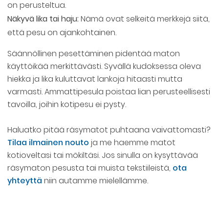
on perusteltua.
Näkyvä lika tai haju:
Nämä ovat selkeitä merkkejä siitä,
että pesu on ajankohtainen.
Säännöllinen pesettäminen pidentää maton
käyttöikää merkittävästi. Syvällä kudoksessa oleva
hiekka ja lika kuluttavat lankoja hitaasti mutta
varmasti. Ammattipesula poistaa lian perusteellisesti
tavoilla, joihin kotipesu ei pysty.
Haluatko pitää räsymatot puhtaana vaivattomasti?
Tilaa ilmainen nouto
ja me haemme matot
kotioveltasi tai mökiltäsi. Jos sinulla on kysyttävää
räsymaton pesusta tai muista tekstiileistä,
ota
yhteyttä
niin autamme mielellämme.