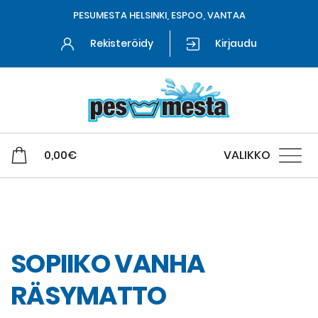
PESUMESTA HELSINKI, ESPOO, VANTAA
Rekisteröidy
Kirjaudu
0,00
€
VALIKKO
Matto- ja tekstiilipesu
SOPIIKO VANHA
RÄSYMATTO