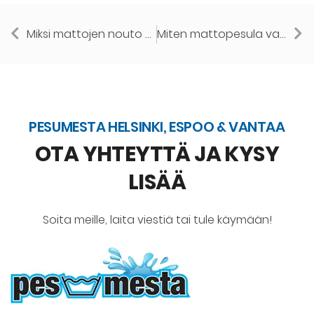
Miksi mattojen nouto pesulaan on suosittu vaihtoehto Helsingissä?
Miten mattopesula valitaan Helsingissä: käytännön opas
PESUMESTA HELSINKI, ESPOO & VANTAA
OTA YHTEYTTÄ JA KYSY
LISÄÄ
Soita meille, laita viestiä tai tule käymään!