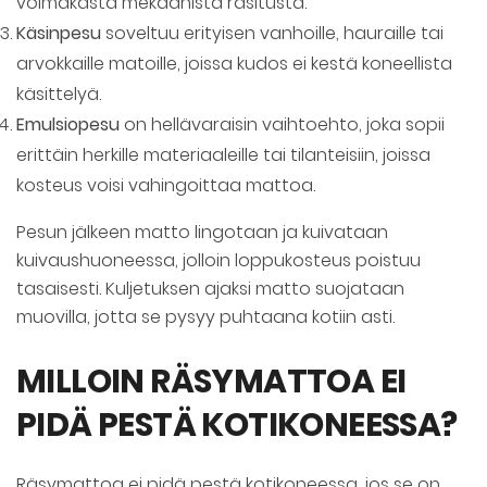
voimakasta mekaanista rasitusta.
Käsinpesu
soveltuu erityisen vanhoille, hauraille tai
arvokkaille matoille, joissa kudos ei kestä koneellista
käsittelyä.
Emulsiopesu
on hellävaraisin vaihtoehto, joka sopii
erittäin herkille materiaaleille tai tilanteisiin, joissa
kosteus voisi vahingoittaa mattoa.
Pesun jälkeen matto lingotaan ja kuivataan
kuivaushuoneessa, jolloin loppukosteus poistuu
tasaisesti. Kuljetuksen ajaksi matto suojataan
muovilla, jotta se pysyy puhtaana kotiin asti.
MILLOIN RÄSYMATTOA EI
PIDÄ PESTÄ KOTIKONEESSA?
Räsymattoa ei pidä pestä kotikoneessa, jos se on