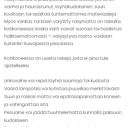
vanha ja haurastunut, löyhäkudoksinen, suuri
kooltaan tai sisältää tuntemattomia materiaaleja.
Myös värikäs tai käsin värjätty räsymatto on riskialtis
kotikoneessa, koska värit voivat vuotaa tai haalistua
hallitsemattomasti — värjäytyvä matto voidaan
kuitenkin kuivapestä pesulassa.
Kotikoneessa on useita riskejä, joita ei aina tule
ajatelleeksi:
Linkovaihe voi repiä löyhiä saumoja tai kudosta
Väärä lämpötila voi kutistaa puuvillaa merkittävästi
Suuri ja raskas matto voi epätasapainottaa koneen
ja vahingoittaa sitä
Pesuaine voi jäädä huuhtelematta kunnolla paksuun
kudokseen