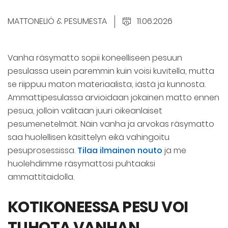
MATTONELIÖ & PESUMESTA
11.06.2026
Vanha räsymatto sopii koneelliseen pesuun
pesulassa usein paremmin kuin voisi kuvitella, mutta
se riippuu maton materiaalista, iästä ja kunnosta.
Ammattipesulassa arvioidaan jokainen matto ennen
pesua, jolloin valitaan juuri oikeanlaiset
pesumenetelmät. Näin vanha ja arvokas räsymatto
saa huolellisen käsittelyn eikä vahingoitu
pesuprosessissa.
Tilaa ilmainen nouto
ja me
huolehdimme räsymattosi puhtaaksi
ammattitaidolla.
KOTIKONEESSA PESU VOI
TUHOTA VANHAN