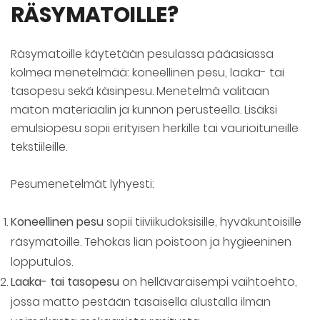
RÄSYMATOILLE?
Räsymatoille käytetään pesulassa pääasiassa
kolmea menetelmää: koneellinen pesu, laaka- tai
tasopesu sekä käsinpesu. Menetelmä valitaan
maton materiaalin ja kunnon perusteella. Lisäksi
emulsiopesu sopii erityisen herkille tai vaurioituneille
tekstiileille.
Pesumenetelmät lyhyesti:
Koneellinen pesu
sopii tiiviikudoksisille, hyväkuntoisille
räsymatoille. Tehokas lian poistoon ja hygieeninen
lopputulos.
Laaka- tai tasopesu
on hellävaraisempi vaihtoehto,
jossa matto pestään tasaisella alustalla ilman