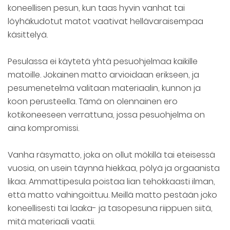
koneellisen pesun, kun taas hyvin vanhat tai
löyhäkudotut matot vaativat hellävaraisempaa
käsittelyä.
Pesulassa ei käytetä yhtä pesuohjelmaa kaikille
matoille. Jokainen matto arvioidaan erikseen, ja
pesumenetelmä valitaan materiaalin, kunnon ja
koon perusteella. Tämä on olennainen ero
kotikoneeseen verrattuna, jossa pesuohjelma on
aina kompromissi.
Vanha räsymatto, joka on ollut mökillä tai eteisessä
vuosia, on usein täynnä hiekkaa, pölyä ja orgaanista
likaa. Ammattipesula poistaa lian tehokkaasti ilman,
että matto vahingoittuu. Meillä matto pestään joko
koneellisesti tai laaka- ja tasopesuna riippuen siitä,
mitä materiaali vaatii.