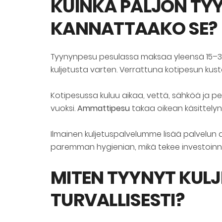
KUINKA PALJON TY
KANNATTAAKO SE?
Tyynynpesu pesulassa maksaa yleensä 15–35 e
kuljetusta varten. Verrattuna kotipesun ku
Kotipesussa kuluu aikaa, vettä, sähköä ja p
vuoksi.
Ammattipesu
takaa oikean käsittelyn
Ilmainen kuljetuspalvelumme lisää palvelun 
paremman hygienian, mikä tekee investoinnis
MITEN TYYNYT KULJ
TURVALLISESTI?