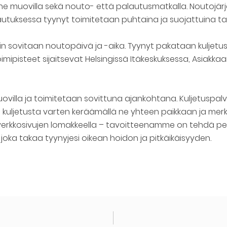
 ne muovilla sekä nouto- että palautusmatkalla. Noutojärj
autuksessa tyynyt toimitetaan puhtaina ja suojattuina taka
in sovitaan noutopäivä ja -aika. Tyynyt pakataan kuljetuss
ipisteet sijaitsevat Helsingissä Itäkeskuksessa, Asiakka
villa ja toimitetaan sovittuna ajankohtana. Kuljetuspalv
 kuljetusta varten keräämällä ne yhteen paikkaan ja merki
to verkkosivujen lomakkeella – tavoitteenamme on tehdä p
joka takaa tyynyjesi oikean hoidon ja pitkäikäisyyden.