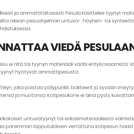
isesti ja ammattitaitoisesti. Pesula käsittelee tyynyt mat
alita oikean pesuohjelman untuva-, höyhen- tai synteettisil
uhdistuksessa.
NNATTAA VIEDÄ PESULAAN
 ei riitä tai tyynyn materiaali vaatii erityisosaamista. Va
ntyynyt hyötyvät ammattipesusta.
elyn, joka poistaa pölypunkit, bakteerit ja syvään imeytyne
ytensä ja muotonsa. Kotipesukone ei aina pysty kuivatta
rikokoiset untuvatyynyt tai erikoismateriaaleista valmistet
kaa paremman lopputuloksen verrattuna kotipesun haasteis