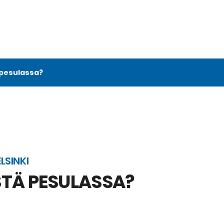
 pesulassa?
LSINKI
STÄ PESULASSA?