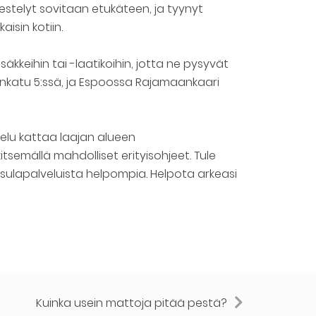
estelyt sovitaan etukäteen, ja tyynyt
isin kotiin.
äkkeihin tai -laatikoihin, jotta ne pysyvät
ankatu 5:ssä, ja Espoossa Rajamaankaari
elu kattaa laajan alueen
tsemällä mahdolliset erityisohjeet. Tule
esulapalveluista helpompia. Helpota arkeasi
Kuinka usein mattoja pitää pestä?