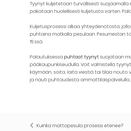
Tyynyt kuljetetaan turvallisesti suojaamalla
pakataan huolellisesti kuljetusta varten. Pal
Kuljetusprosessi alkaa yhteydenotosta, jollo
puhtaina matkalla pesulaan. Pesumestan toim
15:ssä.
Palautuksessa
puhtaat tyynyt
suojataan muo
pääkaupunkiseudulla. Voit valmistella tyynyt
käymään, soita, laita viestiä tai tilaa nou
ja nauti puhtaudesta ammattilaispalvelulla, 
Kuinka mattopesula prosessi etenee?