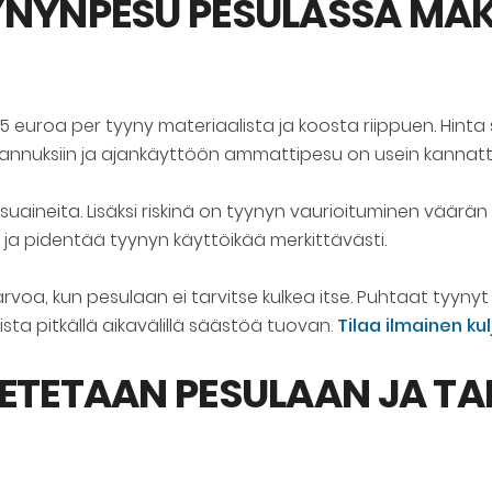
YNYNPESU PESULASSA MA
uroa per tyyny materiaalista ja koosta riippuen. Hinta 
stannuksiin ja ajankäyttöön ammattipesu on usein kannatt
esuaineita. Lisäksi riskinä on tyynyn vaurioituminen väär
 ja pidentää tyynyn käyttöikää merkittävästi.
arvoa, kun pesulaan ei tarvitse kulkea itse. Puhtaat tyyn
ta pitkällä aikavälillä säästöä tuovan.
Tilaa ilmainen ku
ETETAAN PESULAAN JA TA