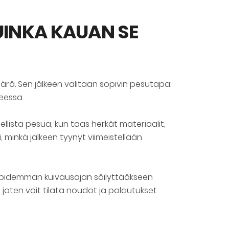
UINKA KAUAN SE
määrä. Sen jälkeen valitaan sopivin pesutapa:
eessa.
lista pesua, kun taas herkät materiaalit,
, minkä jälkeen tyynyt viimeistellään
t pidemmän kuivausajan säilyttääkseen
 joten voit tilata noudot ja palautukset