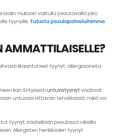
eriaalin mukaan valitulla pesutavalla joko
le tyynyille.
Tutustu pesulapalveluihimme
 AMMATTILAISELLE?
hvasti likaantuneet tyynyt, allergiaoireita
en lian. Erityisesti
untuvatyynyt
vaativat
maan untuvaa riittävän tehokkaasti, mikä voi
ut tyynyt, käsitellään pesulassa oikeilla
iin. Allergisten henkilöiden tyynyt