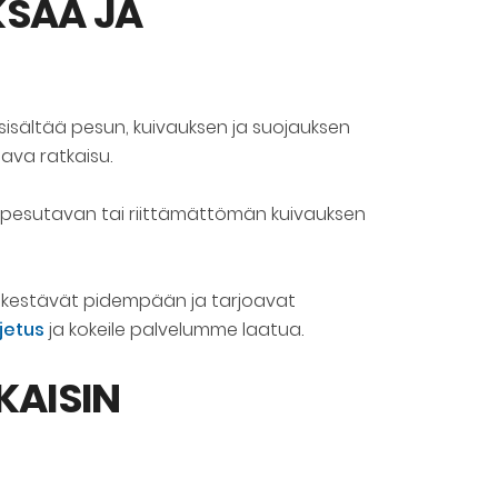
KSAA JA
sisältää pesun, kuivauksen ja suojauksen
ava ratkaisu.
än pesutavan tai riittämättömän kuivauksen
yt kestävät pidempään ja tarjoavat
ljetus
ja kokeile palvelumme laatua.
KAISIN