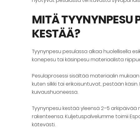
hyötyvät pesulassa tehtävästä syväpuhdis
MITÄ TYYNYNPESU P
KESTÄÄ?
Tyynynpesu pesulassa alkaa huolellisella esik
konepesu tai käsinpesu materiaalista riippue
Pesulaprosessi sisältää materiaalin mukaan
kuten silkki tai erikoisuntuvat, pestään käsi
kuivaushuoneessa.
Tyynynpesu kestää yleensä 2–5 arkipäivää m
rakenteensa. Kuljetuspalvelumme toimii Espoo
kätevästi.