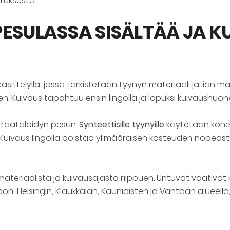
tuksesta.
ESULASSA SISÄLTÄÄ JA K
äsittelyllä, jossa tarkistetaan tyynyn materiaali ja lian 
n. Kuivaus tapahtuu ensin lingolla ja lopuksi kuivaushuon
 räätälöidyn pesun.
Synteettisille tyynyille
käytetään koneel
n. Kuivaus lingolla poistaa ylimääräisen kosteuden nopeasti
ateriaalista ja kuivausajasta riippuen. Untuvat vaativa
n, Helsingin, Klaukkalan, Kauniaisten ja Vantaan alueella,