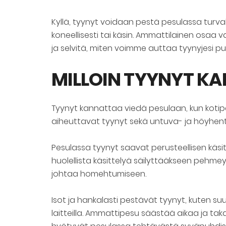
Kyllä, tyynyt voidaan pestä pesulassa turvall
koneellisesti tai käsin. Ammattilainen osaa v
ja selvitä, miten voimme auttaa tyynyjesi p
MILLOIN TYYNYT KA
Tyynyt kannattaa viedä pesulaan, kun kotipesu
aiheuttavat tyynyt sekä untuva- ja höyhe
Pesulassa tyynyt saavat perusteellisen käsitt
huolellista käsittelyä säilyttääkseen pehme
johtaa homehtumiseen.
Isot ja hankalasti pestävät tyynyt, kuten suu
laitteilla. Ammattipesu säästää aikaa ja ta