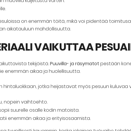
muovilla kuljetusta varten.
le.
 pesuloissa on enemmän töitä, mikä voi pidentää toimitusai
 aikatauluun mahdollisuutta.
RIAALI VAIKUTTAA PESUA
ikuttavista tekijöistä.
Puuvilla- ja räsymatot
pestään konee
vie enemmän aikaa ja huolellisuutta.
 hintaluokkaan, jotka heijastavat myös pesuun kuluvaa 
u, nopein vaihtoehto.
pii suurelle osalle kodin matoista.
atii enemmän aikaa ja erityisosaamista.
a tyypillisesti kauemmin, koska jokainen työvaihe tehdä