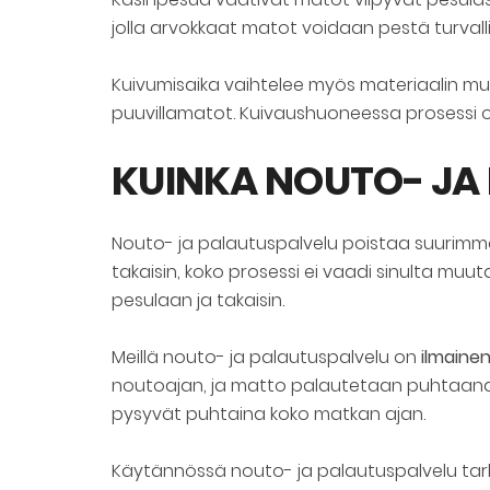
jolla arvokkaat matot voidaan pestä turvallis
Kuivumisaika vaihtelee myös materiaalin m
puuvillamatot. Kuivaushuoneessa prosessi o
KUINKA NOUTO- JA
Nouto- ja palautuspalvelu poistaa suurim
takaisin, koko prosessi ei vaadi sinulta muut
pesulaan ja takaisin.
Meillä nouto- ja palautuspalvelu on
ilmaine
noutoajan, ja matto palautetaan puhtaana su
pysyvät puhtaina koko matkan ajan.
Käytännössä nouto- ja palautuspalvelu tarkoit