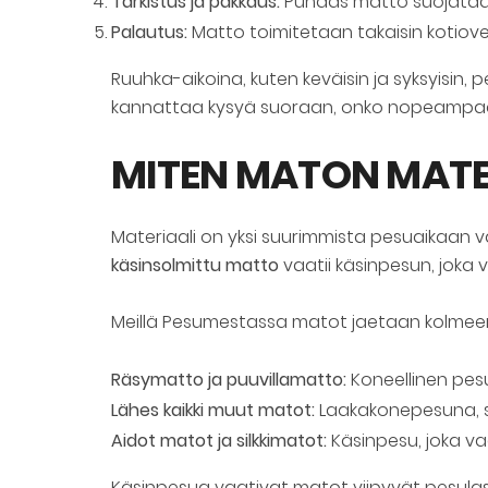
Tarkistus ja pakkaus:
Puhdas matto suojataan 
Palautus:
Matto toimitetaan takaisin kotiovel
Ruuhka-aikoina, kuten keväisin ja syksyisin,
kannattaa kysyä suoraan, onko nopeampaan
MITEN MATON MATE
Materiaali on yksi suurimmista pesuaikaan va
käsinsolmittu matto
vaatii käsinpesun, joka 
Meillä Pesumestassa matot jaetaan kolmeen
Räsymatto ja puuvillamatto:
Koneellinen pes
Lähes kaikki muut matot:
Laakakonepesuna, so
Aidot matot ja silkkimatot:
Käsinpesu, joka va
Käsinpesua vaativat matot viipyvät pesulass