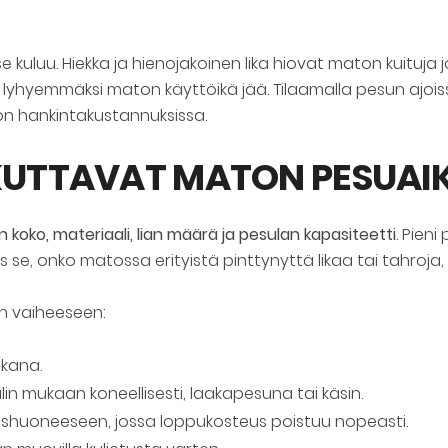
kuluu. Hiekka ja hienojakoinen lika hiovat maton kuituja j
ä lyhyemmäksi maton käyttöikä jää. Tilaamalla pesun ajo
n hankintakustannuksissa.
IKUTTAVAT MATON PESUAI
 koko, materiaali, lian määrä ja pesulan kapasiteetti
. Pien
 se, onko matossa erityistä pinttynyttä likaa tai tahroja
 vaiheeseen:
kana.
n mukaan koneellisesti, laakapesuna tai käsin.
aushuoneeseen, jossa loppukosteus poistuu nopeasti.