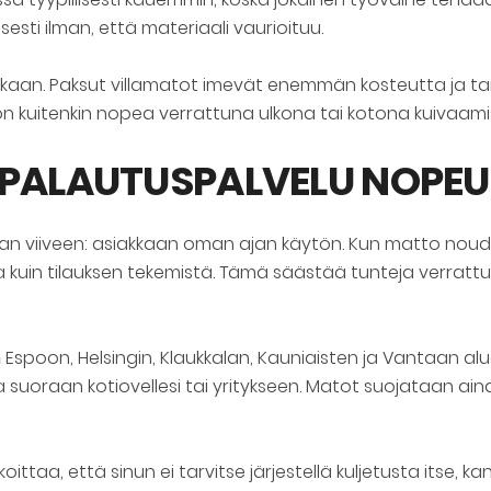
esti ilman, että materiaali vaurioituu.
ukaan. Paksut villamatot imevät enemmän kosteutta ja t
n kuitenkin nopea verrattuna ulkona tai kotona kuivaami
 PALAUTUSPALVELU NOPEU
man viiveen: asiakkaan oman ajan käytön. Kun matto no
a kuin tilauksen tekemistä. Tämä säästää tunteja verrattun
n
Espoon, Helsingin, Klaukkalan, Kauniaisten ja Vantaan alu
oraan kotiovellesi tai yritykseen. Matot suojataan aina m
taa, että sinun ei tarvitse järjestellä kuljetusta itse, k