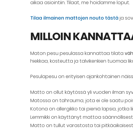
aikaa asiointiin. Tilaat, me hoidamme loput.
Tilaa ilmainen mattojen nouto tästä
ja sovi
MILLOIN KANNATTA
Maton pesu pesulassa kannattaa tilata
väh
hiekkaa, kosteutta ja talvikenkien tuomaa lika
Pesulapesu on erityisen ajankohtainen näissä
Matto on ollut käytössä yli vuoden ilman sy
Matossa on tahrauma, jota ei ole saatu pois 
Kotona on allergikko tai pieniä lapsia, jotka lii
Lemmikki on käyttänyt mattoa säännöllisesti
Matto on tullut varastosta tai pitkäaikaisest