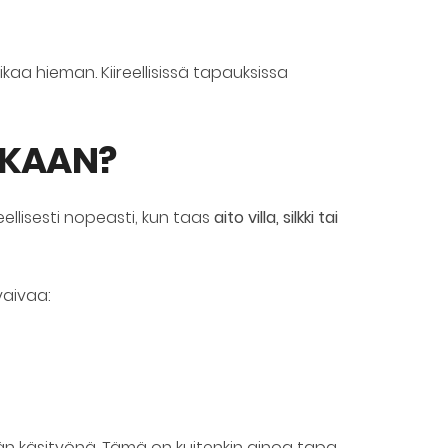
kaa hieman. Kiireellisissä tapauksissa
IKAAN?
llisesti nopeasti, kun taas
aito villa, silkki tai
vaivaa:
än käsityönä. Tämä on kuitenkin ainoa tapa,