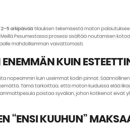
i
2–5 arkipäivää
tilauksen tekemisestä maton palautukseen.
 Meillä Pesumestassa prosessi sisältää noutamisen kotoa,
akkaalle mahdollisimman vaivattomasti.
N ENEMMÄN KUIN ESTEETT
eita nopeammin kuin useimmat kodin pinnat. Säännöllinen 
emättä. Tämä tarkoittaa, että maton kuiduissa elää likaa
n: ammattipesula poistaa syvälian, johon kotikeinot eivät
EN “ENSI KUUHUN” MAKSA