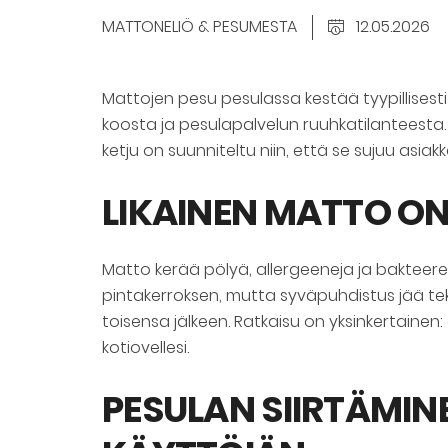
MATTONELIÖ & PESUMESTA
12.05.2026
Mattojen pesu pesulassa kestää tyypillisest
koosta ja pesulapalvelun ruuhkatilanteesta.
ketju on suunniteltu niin, että se sujuu asi
LIKAINEN MATTO O
Matto kerää pölyä, allergeeneja ja bakteer
pintakerroksen, mutta syväpuhdistus jää tek
toisensa jälkeen. Ratkaisu on yksinkertaine
kotiovellesi.
PESULAN SIIRTÄMIN