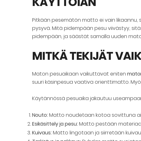
KÄYTTÖIÄN
Pitkään pesemätön matto ei vain likaannu, se 
pysyvä. Mitä pidempään pesu viivästyy, sit
pidempään, ja säästät samalla uuden mato
MITKÄ TEKIJÄT VA
Maton pesuaikaan vaikuttavat eniten
maton
suuri käsinpesua vaativa orienttimatto. Myös
Käytännössä pesuaika jakautuu useampaan
Nouto:
Matto noudetaan kotoa sovittuna ai
Esikäsittely ja pesu:
Matto pestään materiaali
Kuivaus:
Matto lingotaan ja siirretään kuiv