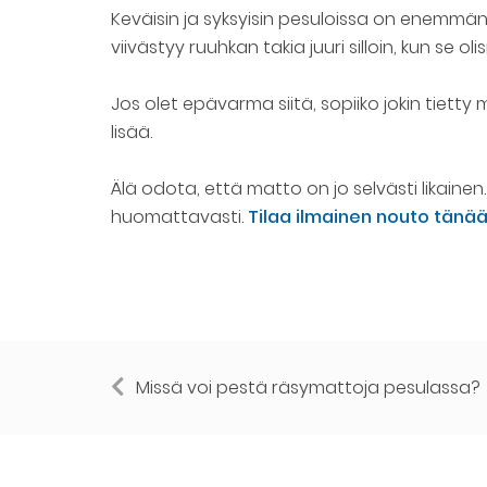
Keväisin ja syksyisin pesuloissa on enemmän 
viivästyy ruuhkan takia juuri silloin, kun se oli
Jos olet epävarma siitä, sopiiko jokin tietty
lisää.
Älä odota, että matto on jo selvästi likai
huomattavasti.
Tilaa ilmainen nouto tänä
Missä voi pestä räsymattoja pesulassa?