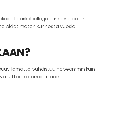
okaisella askeleella, ja tämä vaurio on
issa pidät maton kunnossa vuosia
KAAN?
i puuvillamatto puhdistuu nopeammin kuin
, vaikuttaa kokonaisaikaan.