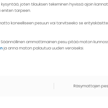
kysyntää, joten tilauksen tekeminen hyvissä ajoin kannatt
si eniten tarpeen.
 matto koneelliseen pesuun vai tarvitseeko se erityiskäsitte
nen. Säännöllinen ammattimainen pesu pitää maton kunnos
än
ja anna maton palautua uuden veroiseksi.
Räsymattojen pesu