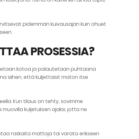
arvitsevat pidemmän kuivausajan kuin ohuet
seen.
TTAA PROSESSIA?
udetaan kotoa ja palautetaan puhtaana
a siihen, että kuljettaisit maton itse
eella. Kun tilaus on tehty, sovimme
uovilla kuljetuksen ajaksi, jotta ne
antaa raskaita mattoja tai varata erikseen