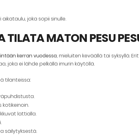
 aikataulu, joka sopii sinulle.
A TILATA MATON PESU PE
intään kerran vuodessa
, mieluiten keväällä tai syksyllä. E
a, joka ei lähde pelkällä imurin käytöllä.
 tilanteissa:
väpuhdistusta.
kotikeinoin.
kkuvat lattialla.
.
a säilytyksestä.