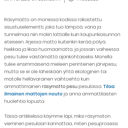
Räsymatto on monessa kodissa rakastettu
sisustuselementti, joka tuo lämpöä, väriä ja
tunnelmaa niin mökin lattialle kuin kaupunkiasunnon
eteiseen. Arjessa matto kuitenkin kerää pölyä,
hiekkaa ja likaa huomaamatta, ja jossain vaiheessa
pesu tulee väistämättä ajankohtaiseksi. Monella
tulee ensimmäisenä mieleen perinteinen järvipesu,
mutta se ei ole läheskään yhtä ekologinen tai
matolle hellävarainen vaihtoehto kuin
ammattimainen
räsymatto pesu
pesulassa.
Tilaa
ilmainen mattojen nouto
ja anna ammattilaisten
huolehtia lopusta.
Tässä artikkelissa käymme läpi, miksi räsymaton
vieminen pesulaan kannattaa, miten pesuprosessi