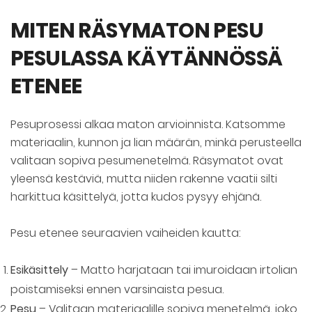
MITEN RÄSYMATON PESU
PESULASSA KÄYTÄNNÖSSÄ
ETENEE
Pesuprosessi alkaa maton arvioinnista. Katsomme
materiaalin, kunnon ja lian määrän, minkä perusteella
valitaan sopiva pesumenetelmä. Räsymatot ovat
yleensä kestäviä, mutta niiden rakenne vaatii silti
harkittua käsittelyä, jotta kudos pysyy ehjänä.
Pesu etenee seuraavien vaiheiden kautta:
Esikäsittely
– Matto harjataan tai imuroidaan irtolian
poistamiseksi ennen varsinaista pesua.
Pesu
– Valitaan materiaalille sopiva menetelmä, joko