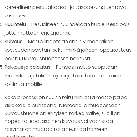
koneellinen pesu tai laaka- ja tasopesuna tehtävä
käsinpesu.
Huuhtelu
– Pesuaineet huuhdellaan huolellisesti pois,
jotta mattoon ei jää jäämiä.
Kuivaus
– Matto lingotaan ensin ylimääräisen
kosteuden poistamiseksi, minkä jälkeen loppukosteus
poistuu kuivaushuoneessa hallitusti.
Pakkaus ja palautus
– Puhdas matto suojataan
muovilla kuljetuksen ajaksi ja toimitetaan takaisin
kotiin tai mökille.
Koko prosessi on suunniteltu niin, että matto palaa
asiakkaalle puhtaana, tuoreena ja muodossaan.
Kuivaushuone on erityisen tärkeä vaihe, sillä liian
nopea tai epätasainen kuivaus voi vääristää
räsymaton muotoa tai aiheuttaa homeen