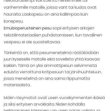
hellävaraisempi vaihtoehto herkemmille tai
vanhemmille matoille, joissa värit tai kudos ovat
hauraita. Laakapesu on aina kalliimpaa kuin
konepesu.
Emulsioperusteinen pesu
sopii erityisen arkojen
tekstiilimateriaalien puhdistamiseen, kun tavallinen
vesipesu ei ole suositeltavaa.
Tärkeintä on, että pesumenetelmä räätälöidään
juuri kyseiselle matolle eikä sovelleta yhtä kaavaa
kaikkiin. Tämä on yksi ammattipesun selvimmistä
eduista verrattuna kotipesuun tai järvihuuhteluun,
jossa menetelmä on aina sama riippumatta
materiaalista.
Mökin räsymatot ovat usein vuosikymmenten ikäisiä
ja siksi erityisen arvokkaita. Niiden kohdalla
hellävarainen käsinpesu on usein paras valinta, ja