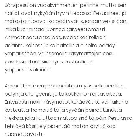
Järvipesu on vuosikymmenten perinne, mutta sen
haitat ovat nykyään hyvin tiedossa. Pesuaineet ja
matosta irtoava lika päätyvät suoraan vesistöön,
mikä kuormittaa luontoa tarpeettomasti.
Ammattipesulassa pesuvedet käsitellään
asianmukaisesti, eikä haitallisia aineita päädy
ympäristöön. Valitsemalla
räsymattojen pesu
pesulassa
teet siis myös vastuullisen
ympäristövalinnan.
Ammattimainen pesu poistaa myös sellaisen lian,
pölyn ja allergeenit, joita kotikeinoin ei tavoiteta.
Erityisesti mökin räsymatot keräävät talven aikana
kosteutta, homeitiöitä ja syvään painautunutta
hiekkaa, joka kuluttaa mattoa sisältä päin. Pesulassa
tehtävä käsittely pidentää maton käyttöikää
huomattavasti.