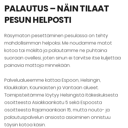
PALAUTUS – NÄIN TILAAT
PESUN HELPOSTI
Räsymaton pesettäminen pesulassa on tehty
mahdollisimman helpoksi. Me noudamme matot
kotoa tai mökiltä ja palautamme ne puhtaina
suoraan ovellesi, joten sinun ei tarvitse itse kuljettaa
painavia mattoja minnekään.
Palvelualueemme kattaa Espoon, Helsingin,
Klaukkalan, Kauniaisten ja Vantaan alueet.
Toimipisteitämme löytyy Helsingistä Itäkeskuksesta
osoitteesta Asiakkaankatu 5 sekä Espoosta
osoitteesta Rajamaankaari 15, mutta nouto- ja
palautuspalvelun ansiosta asioiminen onnistuu
täysin kotoa käsin.