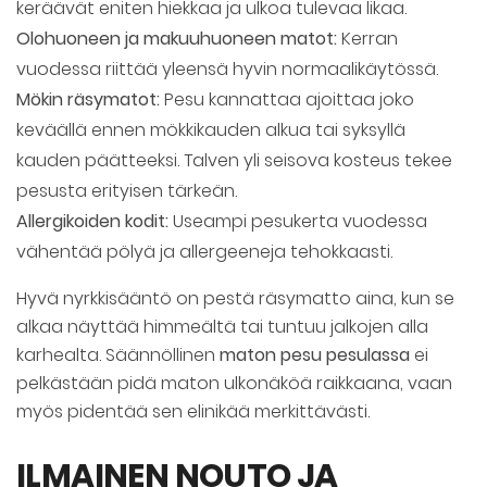
keräävät eniten hiekkaa ja ulkoa tulevaa likaa.
Olohuoneen ja makuuhuoneen matot:
Kerran
vuodessa riittää yleensä hyvin normaalikäytössä.
Mökin räsymatot:
Pesu kannattaa ajoittaa joko
keväällä ennen mökkikauden alkua tai syksyllä
kauden päätteeksi. Talven yli seisova kosteus tekee
pesusta erityisen tärkeän.
Allergikoiden kodit:
Useampi pesukerta vuodessa
vähentää pölyä ja allergeeneja tehokkaasti.
Hyvä nyrkkisääntö on pestä räsymatto aina, kun se
alkaa näyttää himmeältä tai tuntuu jalkojen alla
karhealta. Säännöllinen
maton pesu pesulassa
ei
pelkästään pidä maton ulkonäköä raikkaana, vaan
myös pidentää sen elinikää merkittävästi.
ILMAINEN NOUTO JA