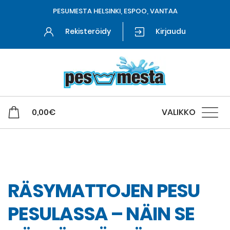
PESUMESTA HELSINKI, ESPOO, VANTAA
Rekisteröidy
Kirjaudu
0,00
€
VALIKKO
Matto- ja tekstiilipesu
RÄSYMATTOJEN PESU
PESULASSA – NÄIN SE