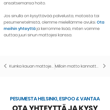
ansaitsemansa hoito.
Jos sinulla on kysyttävää palvelusta, matoista tai
pesumenetelmistä, olemme mielellämme avuksi.
Ota
meihin yhteyttä
ja kerromme lisää, miten voimme
auttaa juuri sinun mattojesi kanssa.
Kuinka kauan mattojen pesu pesulassa kestää?
Milloin matto kannattaa viedä pesulaan eikä pestä itse?
PESUMESTA HELSINKI, ESPOO & VANTAA
OTA YHTEYTTÄ JA KYSY