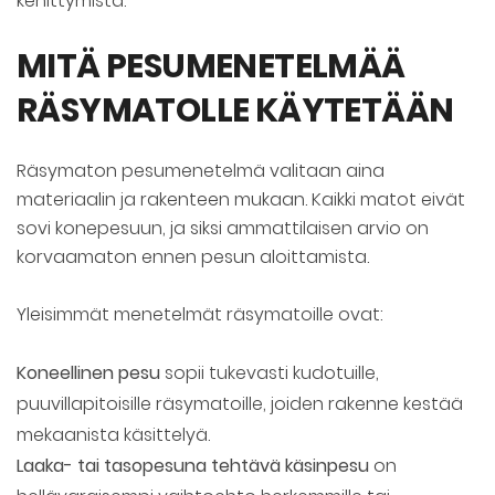
kehittymistä.
MITÄ PESUMENETELMÄÄ
RÄSYMATOLLE KÄYTETÄÄN
Räsymaton pesumenetelmä valitaan aina
materiaalin ja rakenteen mukaan. Kaikki matot eivät
sovi konepesuun, ja siksi ammattilaisen arvio on
korvaamaton ennen pesun aloittamista.
Yleisimmät menetelmät räsymatoille ovat:
Koneellinen pesu
sopii tukevasti kudotuille,
puuvillapitoisille räsymatoille, joiden rakenne kestää
mekaanista käsittelyä.
Laaka- tai tasopesuna tehtävä käsinpesu
on