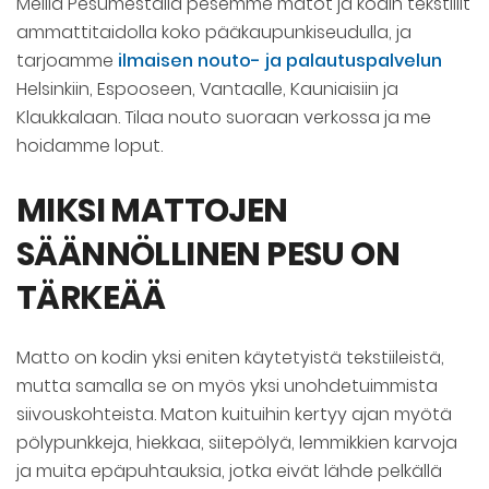
Meillä Pesumestalla pesemme matot ja kodin tekstiilit
ammattitaidolla koko pääkaupunkiseudulla, ja
tarjoamme
ilmaisen nouto- ja palautuspalvelun
Helsinkiin, Espooseen, Vantaalle, Kauniaisiin ja
Klaukkalaan. Tilaa nouto suoraan verkossa ja me
hoidamme loput.
MIKSI MATTOJEN
SÄÄNNÖLLINEN PESU ON
TÄRKEÄÄ
Matto on kodin yksi eniten käytetyistä tekstiileistä,
mutta samalla se on myös yksi unohdetuimmista
siivouskohteista. Maton kuituihin kertyy ajan myötä
pölypunkkeja, hiekkaa, siitepölyä, lemmikkien karvoja
ja muita epäpuhtauksia, jotka eivät lähde pelkällä