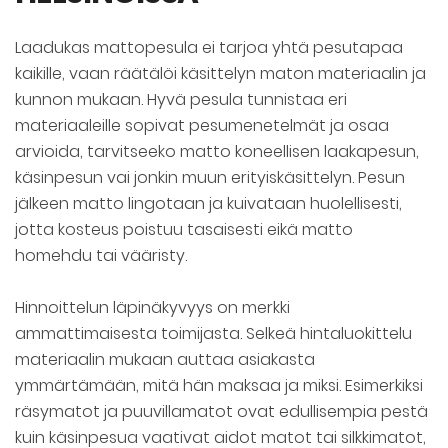
Laadukas mattopesula ei tarjoa yhtä pesutapaa
kaikille, vaan räätälöi käsittelyn maton materiaalin ja
kunnon mukaan. Hyvä pesula tunnistaa eri
materiaaleille sopivat pesumenetelmät ja osaa
arvioida, tarvitseeko matto koneellisen laakapesun,
käsinpesun vai jonkin muun erityiskäsittelyn. Pesun
jälkeen matto lingotaan ja kuivataan huolellisesti,
jotta kosteus poistuu tasaisesti eikä matto
homehdu tai vääristy.
Hinnoittelun läpinäkyvyys on merkki
ammattimaisesta toimijasta. Selkeä hintaluokittelu
materiaalin mukaan auttaa asiakasta
ymmärtämään, mitä hän maksaa ja miksi. Esimerkiksi
räsymatot ja puuvillamatot ovat edullisempia pestä
kuin käsinpesua vaativat aidot matot tai silkkimatot,