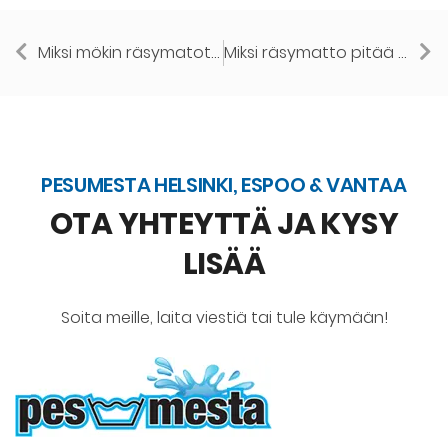
Miksi mökin räsymatot kannattaa pestä ammattipesulassa?
Miksi räsymatto pitää pestä ammattipesulassa eikä kotikoneessa?
PESUMESTA HELSINKI, ESPOO & VANTAA
OTA YHTEYTTÄ JA KYSY
LISÄÄ
Soita meille, laita viestiä tai tule käymään!