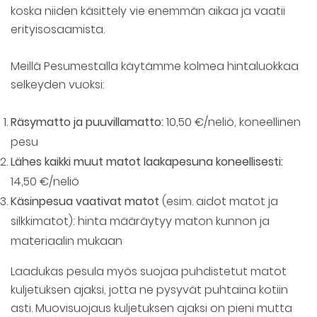
koska niiden käsittely vie enemmän aikaa ja vaatii
erityisosaamista.
Meillä Pesumestalla käytämme kolmea hintaluokkaa
selkeyden vuoksi:
Räsymatto ja puuvillamatto:
10,50 €/neliö, koneellinen
pesu
Lähes kaikki muut matot laakapesuna koneellisesti:
14,50 €/neliö
Käsinpesua vaativat matot
(esim. aidot matot ja
silkkimatot): hinta määräytyy maton kunnon ja
materiaalin mukaan
Laadukas pesula myös suojaa puhdistetut matot
kuljetuksen ajaksi, jotta ne pysyvät puhtaina kotiin
asti. Muovisuojaus kuljetuksen ajaksi on pieni mutta