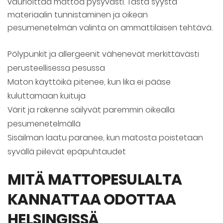
vaurioittaa mattoa pysyvästi. Tästä syystä
materiaalin tunnistaminen ja oikean
pesumenetelmän valinta on ammattilaisen tehtävä.
Pölypunkit ja allergeenit vähenevät merkittävästi
perusteellisessa pesussa
Maton käyttöikä pitenee, kun lika ei pääse
kuluttamaan kuituja
Värit ja rakenne säilyvät paremmin oikealla
pesumenetelmällä
Sisäilman laatu paranee, kun matosta poistetaan
syvällä piilevät epäpuhtaudet
MITÄ MATTOPESULALTA
KANNATTAA ODOTTAA
HELSINGISSÄ