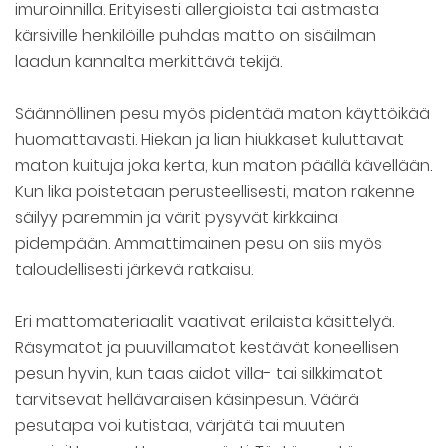
imuroinnilla. Erityisesti allergioista tai astmasta
kärsiville henkilöille puhdas matto on sisäilman
laadun kannalta merkittävä tekijä.
Säännöllinen pesu myös pidentää maton käyttöikää
huomattavasti. Hiekan ja lian hiukkaset kuluttavat
maton kuituja joka kerta, kun maton päällä kävellään.
Kun lika poistetaan perusteellisesti, maton rakenne
säilyy paremmin ja värit pysyvät kirkkaina
pidempään. Ammattimainen pesu on siis myös
taloudellisesti järkevä ratkaisu.
Eri mattomateriaalit vaativat erilaista käsittelyä.
Räsymatot ja puuvillamatot kestävät koneellisen
pesun hyvin, kun taas aidot villa- tai silkkimatot
tarvitsevat hellävaraisen käsinpesun. Väärä
pesutapa voi kutistaa, värjätä tai muuten