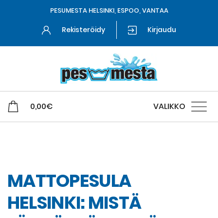
PESUMESTA HELSINKI, ESPOO, VANTAA
Rekisteröidy
Kirjaudu
0,00
€
VALIKKO
Matto- ja tekstiilipesu
MATTOPESULA
HELSINKI: MISTÄ