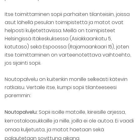
Itse toimittaminen sopii parhaiten tilanteisiin, joissa
asut lähellä pesulan toimipistettä ja matot ovat
helposti kuljetettavissa. Meillä on toimipisteet
Helsingissä Itäkeskuksessa (Asiakkaankatu 5,
katutaso) sekä Espoossa (Rajamaankaari 15), joten
itse toimittaminen on varteenotettava vaihtoehto,
jos sijainti sopii.
Noutopalvelu on kuitenkin monille selkeästi kätevin
ratkaisu. Vertaile itse, kumpi sopii tilanteeseesi
paremmin:
Noutopalvelu:
Sopii isoille matoille, kiireisille arjessa,
kerrostaloasukkaille ja niille, joilla ei ole autoa. Ei vaadi
omaa kuljetusta, ja matot haetaan sekä
palautetaan sovittuna aikana.