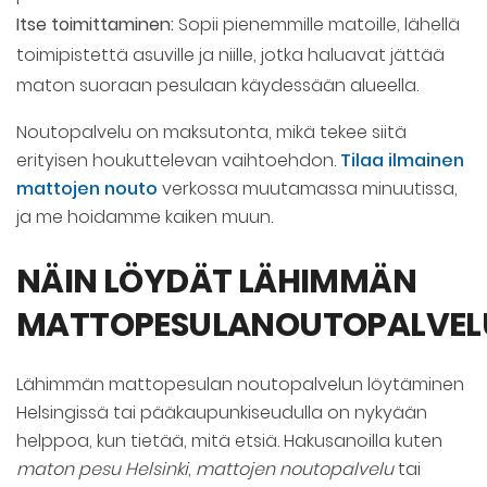
Itse toimittaminen:
Sopii pienemmille matoille, lähellä
toimipistettä asuville ja niille, jotka haluavat jättää
maton suoraan pesulaan käydessään alueella.
Noutopalvelu on maksutonta, mikä tekee siitä
erityisen houkuttelevan vaihtoehdon.
Tilaa ilmainen
mattojen nouto
verkossa muutamassa minuutissa,
ja me hoidamme kaiken muun.
NÄIN LÖYDÄT LÄHIMMÄN
MATTOPESULANOUTOPALVEL
Lähimmän mattopesulan noutopalvelun löytäminen
Helsingissä tai pääkaupunkiseudulla on nykyään
helppoa, kun tietää, mitä etsiä. Hakusanoilla kuten
maton pesu Helsinki
,
mattojen noutopalvelu
tai