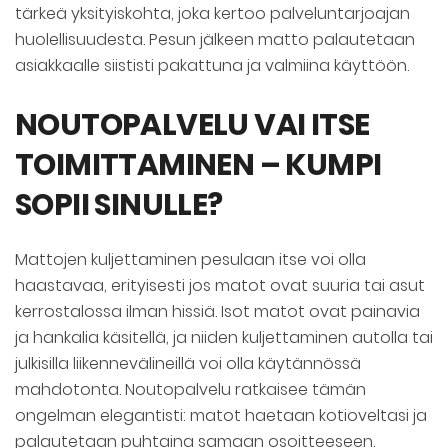
tärkeä yksityiskohta, joka kertoo palveluntarjoajan
huolellisuudesta. Pesun jälkeen matto palautetaan
asiakkaalle siististi pakattuna ja valmiina käyttöön.
NOUTOPALVELU VAI ITSE
TOIMITTAMINEN – KUMPI
SOPII SINULLE?
Mattojen kuljettaminen pesulaan itse voi olla
haastavaa, erityisesti jos matot ovat suuria tai asut
kerrostalossa ilman hissiä. Isot matot ovat painavia
ja hankalia käsitellä, ja niiden kuljettaminen autolla tai
julkisilla liikennevälineillä voi olla käytännössä
mahdotonta. Noutopalvelu ratkaisee tämän
ongelman elegantisti: matot haetaan kotioveltasi ja
palautetaan puhtaina samaan osoitteeseen.