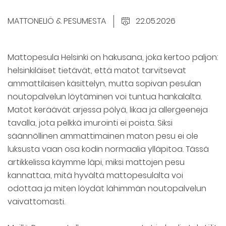
MATTONELIÖ & PESUMESTA
22.05.2026
Mattopesula Helsinki on hakusana, joka kertoo paljon:
helsinkiläiset tietävät, että matot tarvitsevat
ammattilaisen käsittelyn, mutta sopivan pesulan
noutopalvelun löytäminen voi tuntua hankalalta.
Matot keräävät arjessa pölyä, likaa ja allergeeneja
tavalla, jota pelkkä imurointi ei poista. Siksi
säännöllinen ammattimainen maton pesu ei ole
luksusta vaan osa kodin normaalia ylläpitoa. Tässä
artikkelissa käymme läpi, miksi mattojen pesu
kannattaa, mitä hyvältä mattopesulalta voi
odottaa ja miten löydät lähimmän noutopalvelun
vaivattomasti.