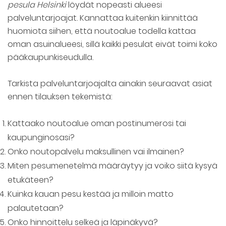
pesula Helsinki
löydät nopeasti alueesi
palveluntarjoajat. Kannattaa kuitenkin kiinnittää
huomiota siihen, että noutoalue todella kattaa
oman asuinalueesi, sillä kaikki pesulat eivät toimi koko
pääkaupunkiseudulla.
Tarkista palveluntarjoajalta ainakin seuraavat asiat
ennen tilauksen tekemistä:
Kattaako noutoalue oman postinumerosi tai
kaupunginosasi?
Onko noutopalvelu maksullinen vai ilmainen?
Miten pesumenetelmä määräytyy ja voiko siitä kysyä
etukäteen?
Kuinka kauan pesu kestää ja milloin matto
palautetaan?
Onko hinnoittelu selkeä ja läpinäkyvä?