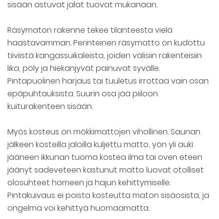
sisään astuvat jalat tuovat mukanaan.
Räsymaton rakenne tekee tilanteesta vielä
haastavamman. Perinteinen räsymatto on kudottu
tiiviistä kangassuikaleista, joiden välisiin rakenteisiin
lika, pöly ja hiekanjyvät painuvat syvälle.
Pintapuolinen harjaus tai tuuletus irrottaa vain osan
epäpuhtauksista. Suurin osa jää piiloon
kuiturakenteen sisään.
Myös kosteus on mökkimattojen vihollinen. Saunan
jälkeen kosteilla jaloilla kuljettu matto, yön yli auki
jääneen ikkunan tuoma kostea ilma tai oven eteen
jäänyt sadeveteen kastunut matto luovat otolliset
olosuhteet homeen ja hajun kehittymiselle.
Pintakuivaus ei poista kosteutta maton sisäosista, ja
ongelma voi kehittyä huomaamatta.