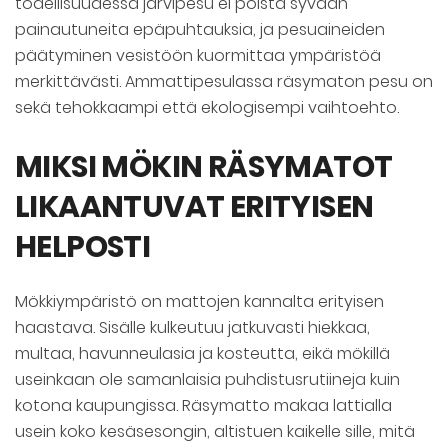
todellisuudessa järvipesu ei poista syvään
painautuneita epäpuhtauksia, ja pesuaineiden
päätyminen vesistöön kuormittaa ympäristöä
merkittävästi. Ammattipesulassa räsymaton pesu on
sekä tehokkaampi että ekologisempi vaihtoehto.
MIKSI MÖKIN RÄSYMATOT
LIKAANTUVAT ERITYISEN
HELPOSTI
Mökkiympäristö on mattojen kannalta erityisen
haastava. Sisälle kulkeutuu jatkuvasti hiekkaa,
multaa, havunneulasia ja kosteutta, eikä mökillä
useinkaan ole samanlaisia puhdistusrutiineja kuin
kotona kaupungissa. Räsymatto makaa lattialla
usein koko kesäsesongin, altistuen kaikelle sille, mitä