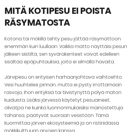
MITÄ KOTIPESU EI POISTA
RÄSYMATOSTA
Kotona tai mökillä tehty pesu jättää räsymattoon
enemmän kuin luullaan. Vaikka matto näyttäisi pesun
jälkeen siistiltä, sen syvärakenteet voivat edelleen
sisältää epäpuhtauksia, joita ei silmällä havaita.
Järvipesu on erityisen harhaanjohtava vaihtoehto.
Vesi huuhtelee pinnan, mutta ei pysty irrottamaan
rasvoja, ihon erityksiä tai tiivistynyttä pölyä maton
kuiduista. Lisäksi järvessä käytetyt pesuaineet,
olivatpa ne kuinka luonnonmukaisiksi mainostettuja
tahansa, päätyvät suoraan vesistöön. Tämä
kuormittaa järven ekosysteemiä ja on ristiriidassa
mökkikulttuurin arvojen kanssa.