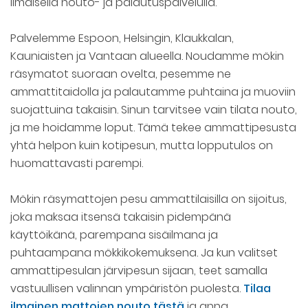
ilmaisella nouto- ja palautuspalvelulla.
Palvelemme Espoon, Helsingin, Klaukkalan,
Kauniaisten ja Vantaan alueella. Noudamme mökin
räsymatot suoraan ovelta, pesemme ne
ammattitaidolla ja palautamme puhtaina ja muoviin
suojattuina takaisin. Sinun tarvitsee vain tilata nouto,
ja me hoidamme loput. Tämä tekee ammattipesusta
yhtä helpon kuin kotipesun, mutta lopputulos on
huomattavasti parempi.
Mökin räsymattojen pesu ammattilaisilla on sijoitus,
joka maksaa itsensä takaisin pidempänä
käyttöikänä, parempana sisäilmana ja
puhtaampana mökkikokemuksena. Ja kun valitset
ammattipesulan järvipesun sijaan, teet samalla
vastuullisen valinnan ympäristön puolesta.
Tilaa
ilmainen mattojen nouto tästä
ja anna