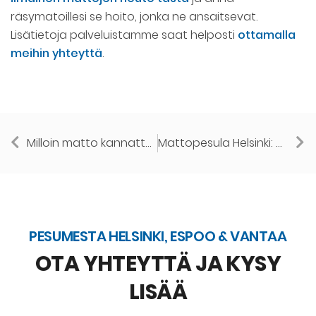
räsymatoillesi se hoito, jonka ne ansaitsevat.
Lisätietoja palveluistamme saat helposti
ottamalla
meihin yhteyttä
.
Milloin matto kannattaa viedä pesulaan eikä pestä itse?
Mattopesula Helsinki: mistä löydät lähimmän noutopalvelun?
PESUMESTA HELSINKI, ESPOO & VANTAA
OTA YHTEYTTÄ JA KYSY
LISÄÄ