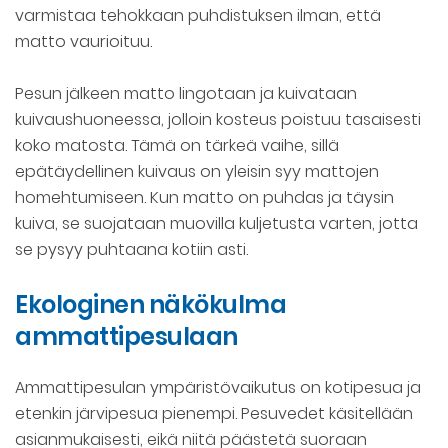
varmistaa tehokkaan puhdistuksen ilman, että
matto vaurioituu.
Pesun jälkeen matto lingotaan ja kuivataan
kuivaushuoneessa, jolloin kosteus poistuu tasaisesti
koko matosta. Tämä on tärkeä vaihe, sillä
epätäydellinen kuivaus on yleisin syy mattojen
homehtumiseen. Kun matto on puhdas ja täysin
kuiva, se suojataan muovilla kuljetusta varten, jotta
se pysyy puhtaana kotiin asti.
Ekologinen näkökulma
ammattipesulaan
Ammattipesulan ympäristövaikutus on kotipesua ja
etenkin järvipesua pienempi. Pesuvedet käsitellään
asianmukaisesti, eikä niitä päästetä suoraan