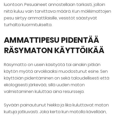
luontoon. Pesuaineet annostellaan tarkasti, jolloin
niitä kuluu vain tarvittava määrä. Kun mökkimattojen
pesu siirtyy ammattilaisille, vesistöt säästyvät
turhalta kuormitukselta.
AMMATTIPESU PIDENTÄÄ
RÄSYMATON KÄYTTÖIKÄÄ
Räsymatto on usein käsityötä tai ainakin pitkän
käytön myötä arvokkaaksi muodostunut esine. Sen
käyttöiän pidentäminen on sekä taloudellisesti että
ekologisesti järkevää, sillä uuden maton
valmistaminen kuluttaa aina resursseja.
Syvään painautunut hiekka ja lika kuluttavat maton
kuituja jatkuvasti. Joka kerta kun matolla kävellään,