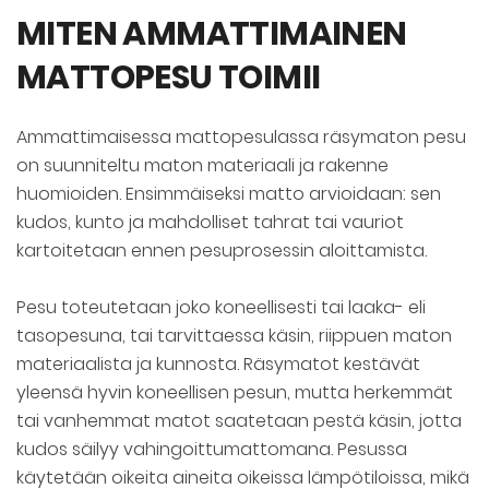
MITEN AMMATTIMAINEN
MATTOPESU TOIMII
Ammattimaisessa mattopesulassa räsymaton pesu
on suunniteltu maton materiaali ja rakenne
huomioiden. Ensimmäiseksi matto arvioidaan: sen
kudos, kunto ja mahdolliset tahrat tai vauriot
kartoitetaan ennen pesuprosessin aloittamista.
Pesu toteutetaan joko koneellisesti tai laaka- eli
tasopesuna, tai tarvittaessa käsin, riippuen maton
materiaalista ja kunnosta. Räsymatot kestävät
yleensä hyvin koneellisen pesun, mutta herkemmät
tai vanhemmat matot saatetaan pestä käsin, jotta
kudos säilyy vahingoittumattomana. Pesussa
käytetään oikeita aineita oikeissa lämpötiloissa, mikä