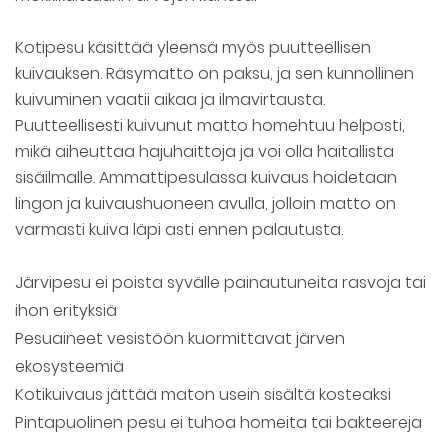
Kotipesu käsittää yleensä myös puutteellisen
kuivauksen. Räsymatto on paksu, ja sen kunnollinen
kuivuminen vaatii aikaa ja ilmavirtausta.
Puutteellisesti kuivunut matto homehtuu helposti,
mikä aiheuttaa hajuhaittoja ja voi olla haitallista
sisäilmalle. Ammattipesulassa kuivaus hoidetaan
lingon ja kuivaushuoneen avulla, jolloin matto on
varmasti kuiva läpi asti ennen palautusta.
Järvipesu ei poista syvälle painautuneita rasvoja tai
ihon erityksiä
Pesuaineet vesistöön kuormittavat järven
ekosysteemiä
Kotikuivaus jättää maton usein sisältä kosteaksi
Pintapuolinen pesu ei tuhoa homeita tai bakteereja