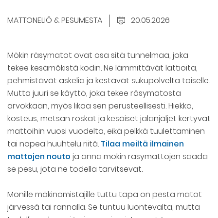
MATTONELIÖ & PESUMESTA
20.05.2026
Mökin räsymatot ovat osa sitä tunnelmaa, joka
tekee kesämökistä kodin. Ne lämmittävät lattioita,
pehmistävät askelia ja kestävät sukupolvelta toiselle.
Mutta juuri se käyttö, joka tekee räsymatosta
arvokkaan, myös likaa sen perusteellisesti. Hiekka,
kosteus, metsän roskat ja kesäiset jalanjäljet kertyvät
mattoihin vuosi vuodelta, eikä pelkkä tuulettaminen
tai nopea huuhtelu riitä.
Tilaa meiltä ilmainen
mattojen nouto
ja anna mökin räsymattojen saada
se pesu, jota ne todella tarvitsevat.
Monille mökinomistajille tuttu tapa on pestä matot
järvessä tai rannalla. Se tuntuu luontevalta, mutta