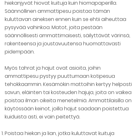
hiekanjyvät hiovat kuituja kuin hiomapaperilla.
Säännöllinen ammattipesu poistaa tämän
kuluttavan aineksen ennen kuin se ehtii aiheuttaa
pysyvää vahinkoa. Matot, joita pestään
säännöllisesti ammattimaisesti, säilyttävät värinsä,
rakenteensa ja joustavuutensa huomattavasti
pidempään.
Myös tahrat ja hajut ovat asioita, joihin
ammattipesu pystyy puuttumaan kotipesua
tehokkaammin. Kesämökin mattoihin kertyy helposti
savun, eläinten tai kosteuden hajuja, joita on vaikea
poistaa ilman oikeita menetelmiä. Ammattilaisilla on
käytössään keinot, joilla hajut saadaan poistettua
kuiduista asti, ei vain peitettyä.
Poistaa hiekan ja lian, jotka kuluttavat kuituja