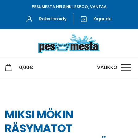
PESUMESTA HELSINKI, ESPOO, VANTAA
Rekisteröidy
Kirjaudu
0,00
€
VALIKKO
Matto- ja tekstiilipesu
MIKSI MÖKIN
RÄSYMATOT