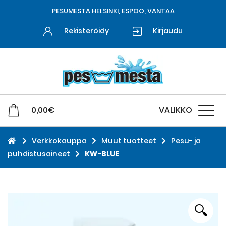
PESUMESTA HELSINKI, ESPOO, VANTAA
Rekisteröidy
Kirjaudu
0,00
€
VALIKKO
Verkkokauppa
Muut tuotteet
Pesu- ja
puhdistusaineet
KW-BLUE
🔍